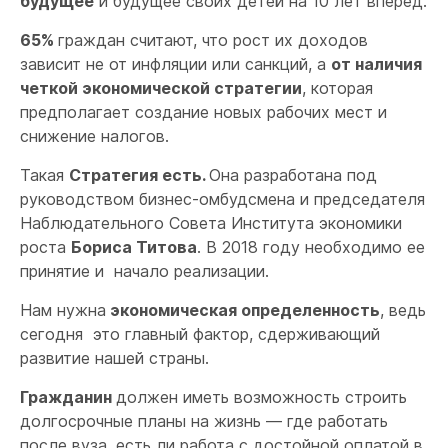
будущее
и будущее своих детей на 10 лет вперед.
65%
граждан считают, что рост их доходов
зависит не от инфляции или санкций, а
от наличия
четкой экономической стратегии
, которая
предполагает создание новых рабочих мест и
снижение налогов.
Такая
Стратегия есть.
Она разработана под
руководством бизнес-омбудсмена и председателя
Наблюдательного Совета Института экономики
роста
Бориса Титова
. В 2018 году необходимо ее
принятие и начало реализации.
Нам нужна
экономическая определенность
, ведь
сегодня это главный фактор, сдерживающий
развитие нашей страны.
Гражданин
должен иметь возможность строить
долгосрочные планы на жизнь — где работать
после вуза, есть ли работа с достойной оплатой в