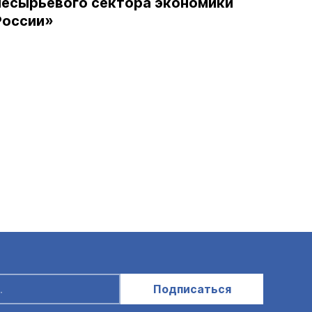
несырьевого сектора экономики
России»
Подписаться