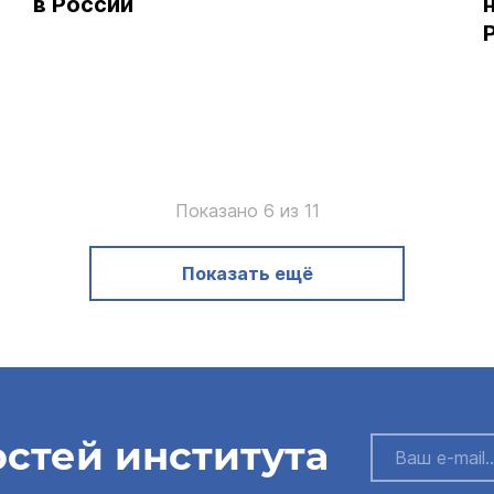
в России
Показано 6 из 11
Показать ещё
остей института