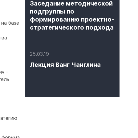
Заседание методической
подгруппы по
а
формированию проектно-
на базе
стратегического подхода
тва
25.03.19
Лекция Ванг Чанглина
ич –
тель
ратегию
о форума