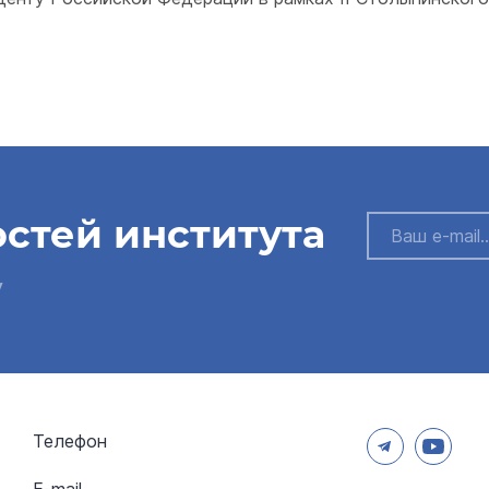
остей института
у
Телефон