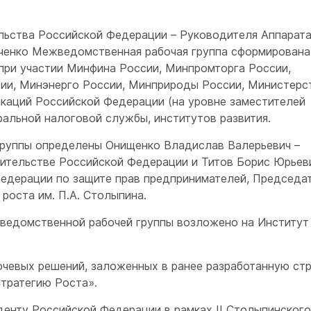
ьства Российской Федерации – Руководителя Аппарат
ченко Межведомственная рабочая группа сформирована 
при участии Минфина России, Минпромторга России,
ии, Минэнерго России, Минприроды России, Министерс
икаций Российской Федерации (на уровне заместителей
ральной налоговой службы, институтов развития.
руппы определены Онищенко Владислав Валерьевич –
вительстве Российской Федерации и Титов Борис Юрьев
едерации по защите прав предпринимателей, Председа
роста им. П.А. Столыпина.
ведомственной рабочей группы возложено на Институт
ючевых решений, заложенных в ранее разработанную ст
тратегию Роста».
денту Российской Федерации в рамках II Столыпинског