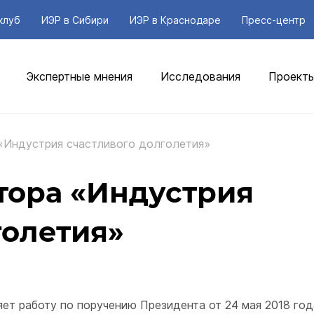
клуб
ИЭР в Сибири
ИЭР в Краснодаре
Пресс-центр
Экспертные мнения
Исследования
Проект
«Индустрия счастливого долголетия»
тора «Индустрия
голетия»
т работу по поручению Президента от 24 мая 2018 год