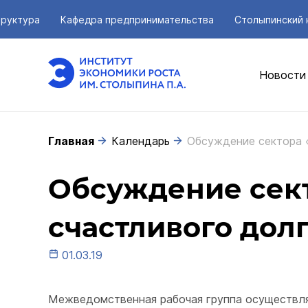
руктура
Кафедра предпринимательства
Столыпинский 
Новости
Главная
Календарь
Обсуждение сектора 
Обсуждение сек
счастливого дол
01.03.19
Межведомственная рабочая группа осуществляе