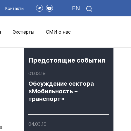
EN
Контакты
ы
Эксперты
СМИ о нас
Предстоящие события
01.03.19
Обсуждение сектора
«Мобильность –
транспорт»
04.03.19
а