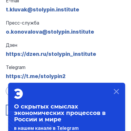
E-mail
t.kluvak@stolypin.institute
Пресс-служба
o.konovalova@stolypin.institute
Дзен
https://dzen.ru/stolypin_institute
Telegram
https://t.me/stolypin2
О скрытых смыслах
Обратная связь
экономических процессов в
России и мире
в нашем канале в Telegram