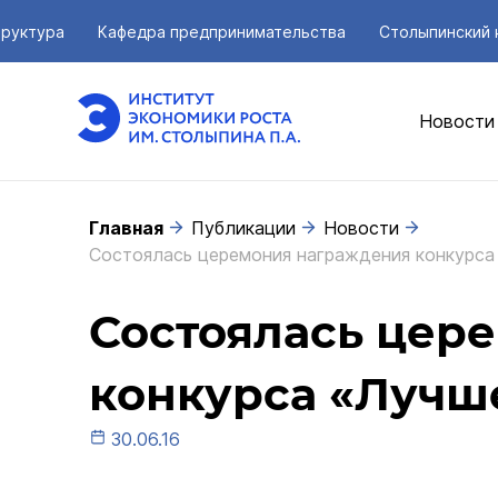
руктура
Кафедра предпринимательства
Столыпинский 
Новости
Главная
Публикации
Новости
Состоялась церемония награждения конкурса
Состоялась цер
конкурса «Лучше
30.06.16