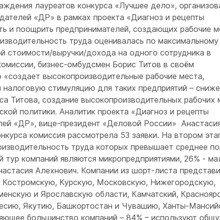
аждения лауреатов конкурса «Лучшее дело», организов
дателей «ДР» в рамках проекта «Диагноз и рецепты
ить и поощрить предпринимателей, создающих рабочие м
изводительность труда оценивалась по максимальному
й стоимости/выручки/дохода на одного сотрудника в
комиссии, бизнес-омбудсмен Борис Титов в своём
то «создает высокопроизводительные рабочие места,
налоговую стимуляцию для таких предприятий – сниж
са Титова, создание высокопроизводительных рабочих 
кой политики. Аналитик проекта «Диагноз и рецепты
лей «ДР», вице-президент «Деловой России» Анастаси
онкурса комиссия рассмотрела 53 заявки. На втором эта
роизводительность труда которых превышает среднее п
й тур компаний являются микропредприятиями, 26% ‑ ма
настасия Алехнович. Компании из шорт-листа представ
 Костромскую, Курскую, Московскую, Нижегородскую,
енскую и Ярославскую области, Камчатский, Красноярс
кесию, Якутию, Башкортостан и Чувашию, Ханты-Мансий
вляющее большинство компаний – 84% – используют общ