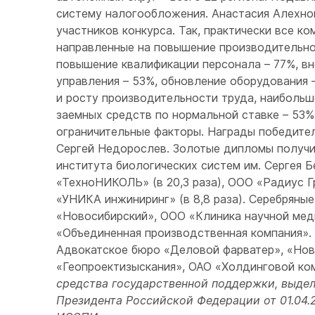
систему налогообложения. Анастасия Алехнов
участников конкурса. Так, практически все к
направленные на повышение производительно
повышение квалификации персонала – 77%, вн
управления – 53%, обновление оборудования 
и росту производительности труда, наибольш
заемных средств по нормальной ставке – 53%
ограничительные факторы. Награды победител
Сергей Недорослев. Золотые дипломы получ
института биологических систем им. Сергея Б
«ТехноНИКОЛЬ» (в 20,3 раза), ООО «Радиус Гр
«УНИКА инжиниринг» (в 8,8 раза). Серебря
«Новосибирский», ООО «Клиника научной мед
«Объединенная производственная компания»
Адвокатское бюро «Деловой фарватер», «Но
«Геопроектизыскания», ОАО «Холдинговой ко
средства государственной поддержки, выдел
Президента Российской Федерации от 01.04.