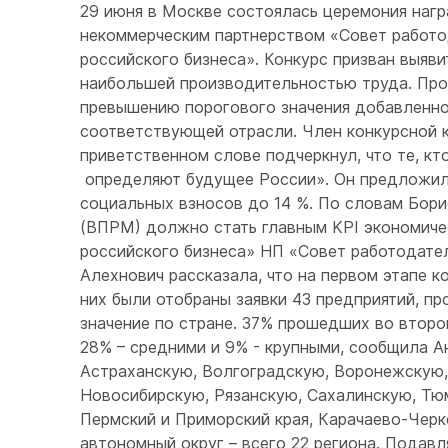
29 июня в Москве состоялась церемония нагр
некоммерческим партнерством «Совет работо
российского бизнеса». Конкурс призван выяв
наибольшей производительностью труда. Про
превышению порогового значения добавленно
соответствующей отрасли. Член конкурсной 
приветственном слове подчеркнул, что те, к
определяют будущее России». Он предложил 
социальных взносов до 14 %. По словам Бори
(ВПРМ) должно стать главным KPI экономичес
российского бизнеса» НП «Совет работодате
Алехнович рассказала, что на первом этапе к
них были отобраны заявки 43 предприятий, п
значение по стране. 37% прошедших во второ
28% – средними и 9% - крупными, сообщила А
Астраханскую, Волгоградскую, Воронежскую,
Новосибирскую, Рязанскую, Сахалинскую, Тюм
Пермский и Приморский края, Карачаево-Чер
автономный округ – всего 22 региона. Пода