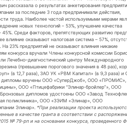
ич рассказала о результатах анкетирования предприяти
омпании за последние 3 года предпринимали действия,
сти труда. Наиболее частой используемыми мерами явл
едрение новых технологий – 53%, улучшение качества
– 45%. Среди факторов, препятствующих развитию пред
ее влияние оказывают налоговая система – 57%, отсутс
. На 23% предприятий не оказывают влияния никакие
ям конкурса вручали Члены конкурсной комиссии Борис
или Лечебно–диагностический центру Международного
ерезина (превышение порогового значения в 48 раз), ко
уп» (в 12,7 раза), ЗАО УК «РВМ Капитал» (в 9,3 раза) и
ные дипломы вручены ООО «СуперДжоб», ООО «ПРОМИС»,
ицины», ООО «Птицефабрики “Элинар-бройлер”», ООО
. Бронзовых дипломов удостоены ООО «Завод Технофле
вая поликлиника», ООО «ЗЭИМ «Элинар», ООО
мпании Элинар».
*При реализации проекта используютс
енные в качестве гранта в соответствии с распоряжен
2015 № 79-рп и на основании конкурса, проведенного 