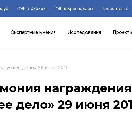
клуб
ИЭР в Сибири
ИЭР в Краснодаре
Пресс-центр
Экспертные мнения
Исследования
Проект
 «Лучшее дело» 29 июня 2016
емония награждения
е дело» 29 июня 20