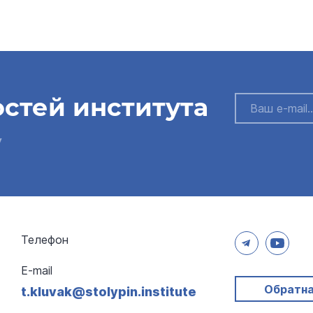
остей института
у
Телефон
E-mail
Обратна
t.kluvak@stolypin.institute