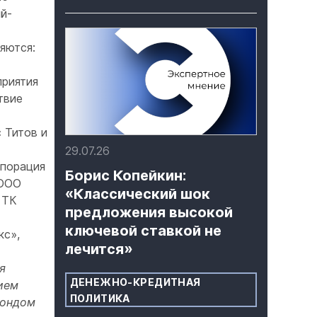
й-
яются:
приятия
твие
 Титов и
29.07.26
рпорация
Борис Копейкин:
 ООО
«Классический шок
 ТК
предложения высокой
ключевой ставкой не
кс»,
лечится»
я
ДЕНЕЖНО-КРЕДИТНАЯ
ием
ПОЛИТИКА
Фондом