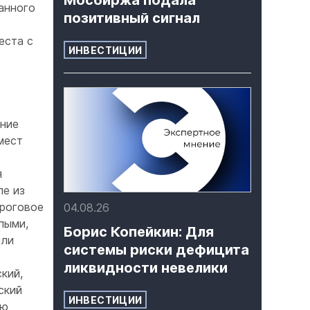
Мосбиржа подала
анного
позитивный сигнал
еста с
ИНВЕСТИЦИИ
ение
мест
я
пе из
ороговое
04.08.26
лыми,
Борис Копейкин: Для
или
системы риски дефицита
ликвидности невелики
кий,
ский
ИНВЕСТИЦИИ
ую