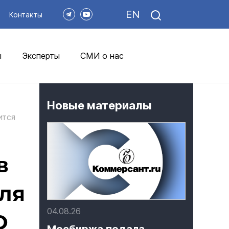
EN
Контакты
ы
Эксперты
СМИ о нас
Новые материалы
ится
в
ля
04.08.26
О