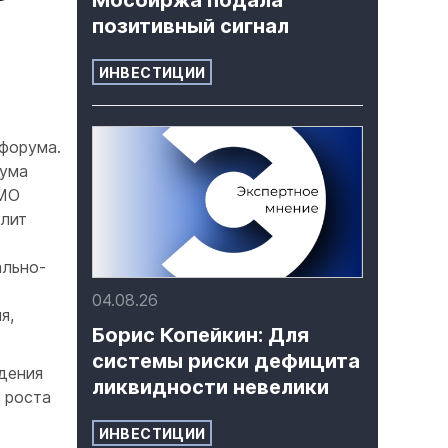
Мосбиржа подала
позитивный сигнал
ИНВЕСТИЦИИ
 форума.
рума
ИМО
олит
ально-
04.08.26
я,
Борис Копейкин: Для
системы риски дефицита
дения
ликвидности невелики
 роста
ИНВЕСТИЦИИ