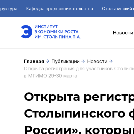
руктура
Кафедра предпринимательства
Столыпинский 
Новости
Главная
Публикации
Новости
Открыта регистрация для участников Столыпи
в МГИМО 29-30 марта
Открыта регистр
Столыпинского 
России», которы