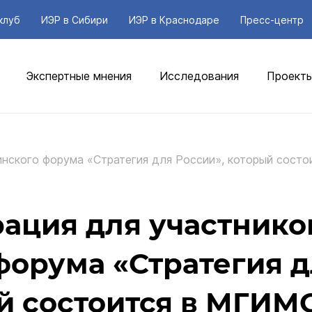
клуб
ИЭР в Сибири
ИЭР в Краснодаре
Пресс-центр
Экспертные мнения
Исследования
Проект
нского форума «Стратегия для России», который состо
ация для участнико
форума «Стратегия д
й состоится в МГИМ