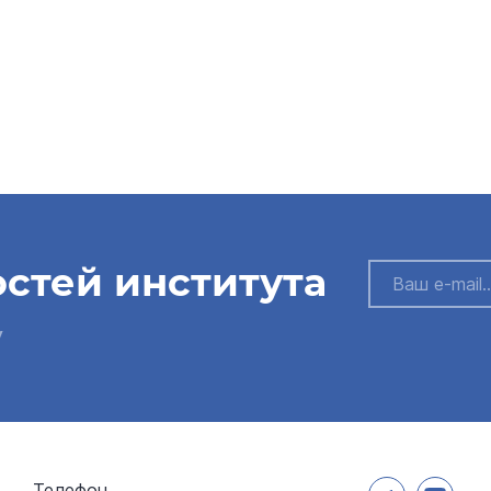
остей института
у
Телефон