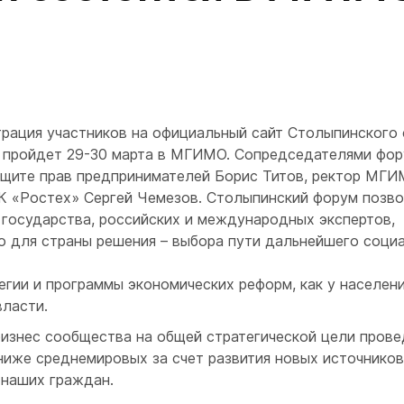
трация участников на официальный сайт Столыпинского
» пройдет 29-30 марта в МГИМО. Сопредседателями фо
ащите прав предпринимателей Борис Титов, ректор МГ
ГК «Ростех» Сергей Чемезов. Столыпинский форум позв
государства, российских и международных экспертов,
о для страны решения – выбора пути дальнейшего соци
гии и программы экономических реформ, как у населени
власти.
бизнес сообщества на общей стратегической цели прове
ниже среднемировых за счет развития новых источников
 наших граждан.