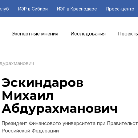
клуб
ИЭР в Сибири
ИЭР в Краснодаре
Пресс-центр
Экспертные мнения
Исследования
Проект
дурахманович
Эскиндаров
Михаил
Абдурахманович
Президент Финансового университета при Правительст
Российской Федерации