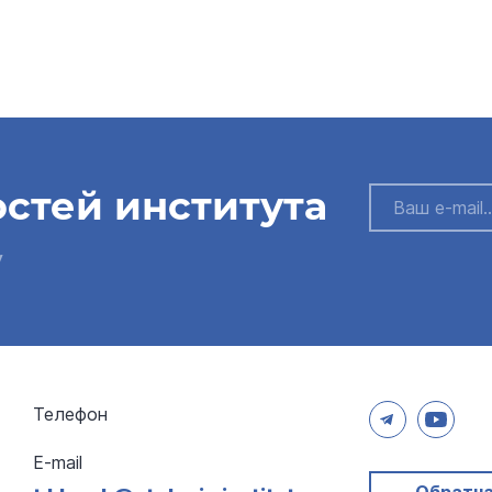
остей института
у
Телефон
E-mail
Обратна