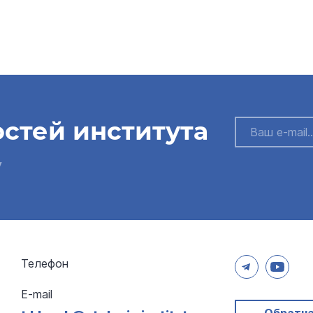
остей института
у
Телефон
E-mail
Обратна