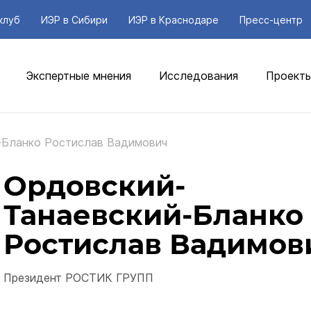
клуб
ИЭР в Сибири
ИЭР в Краснодаре
Пресс-центр
Экспертные мнения
Исследования
Проект
-Бланко Ростислав Вадимович
Ордовский-
Танаевский-Бланко
Ростислав Вадимов
Президент РОСТИК ГРУПП