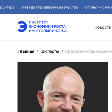
руктура
Кафедра предпринимательства
Столыпинский 
Новости
Главная
Эксперты
Ордовский-Танаевский