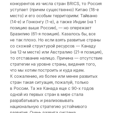
конкурентов из числа стран BRICS, то Россия
уступает (причем существенно) Китаю (18-е
место) и его особым территориям: Тайваню
(14-е) и Гонконгу (1-е), а также Индии (на 1
позицию выше России), — но опережает
Бразилию (61-я позиция). Казалось бы, все
не так плохо. Но если взять развитые страны
со схожей структурой ресурсов — Канаду
(на 12-м месте) или Австралию (21-я позиция),
то отставание налицо. Причина — отсутствие
стратегии на уровне страны, видения того,
что мы хотим построить и куда идем.
К сожалению, из более или менее развитых
стран такая ситуация, пожалуй, только
в России. Та же Канада еще с 90-х годов
одной из первых стран в мире стала
разрабатывать и реализовывать
национальную стратегию устойчивого
развития. Очень развита система