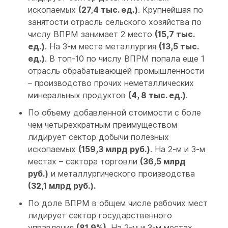
ископаемых
(27,4 тыс. ед.)
. Крупнейшая по
занятости отрасль сельского хозяйства по
числу ВПРМ занимает 2 место
(15,7 тыс.
ед.)
. На 3-м месте металлургия
(13,5 тыс.
ед.)
. В топ-10 по числу ВПРМ попала еще 1
отрасль обрабатывающей промышленности
– производство прочих неметаллических
минеральных продуктов
(4, 8 тыс. ед.)
.
По объему добавленной стоимости с боле
чем четырехкратным преимуществом
лидирует сектор добычи полезных
ископаемых
(159,3 млрд руб.)
. На 2-м и 3-м
местах – сектора торговли
(36,5 млрд
руб.)
и металлургического производства
(32,1 млрд руб.).
По доле ВПРМ в общем числе рабочих мест
лидирует сектор государственного
управления
(81,9%)
. На 2-м и 3-м местах