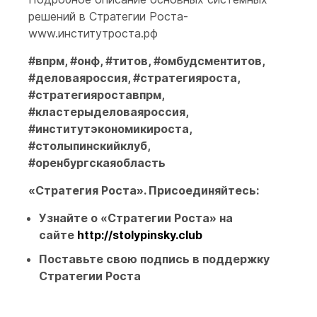
решений в Стратегии Роста-
www.институтроста.рф
#впрм, #онф, #титов, #омбудсментитов,
#деловаяроссия, #стратегияроста,
#стратегияроставпрм,
#кластерыделоваяроссия,
#институтэкономикироста,
#столыпинскийклуб,
#оренбургскаяобласть
«Стратегия Роста». Присоединяйтесь:
Узнайте о «Стратегии Роста» на
сайте
http://stolypinsky.club
Поставьте свою
подпись в поддержку
Стратегии Роста