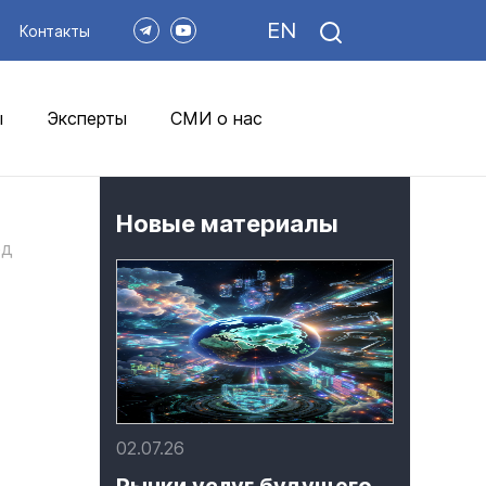
EN
Контакты
ы
Эксперты
СМИ о нас
Новые материалы
од
а
02.07.26