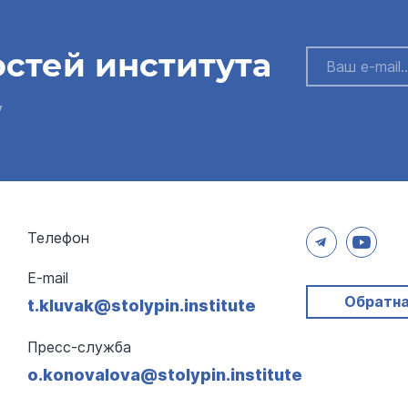
остей института
у
Телефон
E-mail
Обратна
t.kluvak@stolypin.institute
Пресс-служба
o.konovalova@stolypin.institute