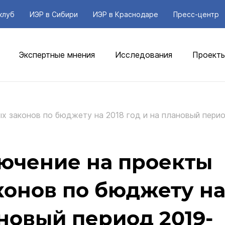
клуб
ИЭР в Сибири
ИЭР в Краснодаре
Пресс-центр
Экспертные мнения
Исследования
Проект
х законов по бюджету на 2018 год и на плановый пери
ючение на проекты
онов по бюджету н
ановый период 2019-