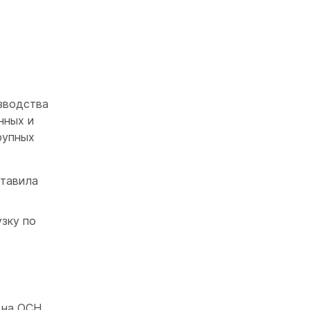
зводства
нных и
рупных
ставила
зку по
 на ОСН