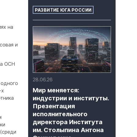
РАЗВИТИЕ ЮГА РОССИИ
ях на
совая и
на ОСН
28.06.26
 одного
Мир меняется:
-х
индустрии и институты.
отника
Презентация
исполнительного
м
директора Института
ки
им. Столыпина Антона
 (среди