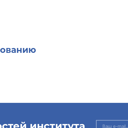
дованию
остей института