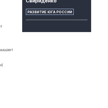
Свириденко
РАЗВИТИЕ ЮГА РОССИИ
от
вышает
и)