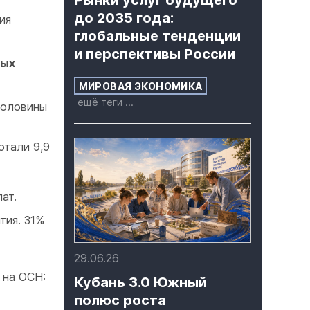
Рынки услуг будущего
до 2035 года:
ия
глобальные тенденции
и перспективы России
ных
МИРОВАЯ ЭКОНОМИКА
ещё теги ...
половины
отали 9,9
ат.
тия. 31%
29.06.26
 на ОСН:
Кубань 3.0 Южный
полюс роста