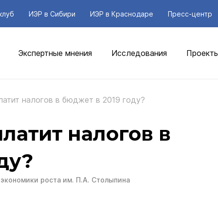
клуб
ИЭР в Сибири
ИЭР в Краснодаре
Пресс-центр
Экспертные мнения
Исследования
Проект
латит налогов в бюджет в 2019 году?
платит налогов в
ду?
экономики роста им. П.А. Столыпина