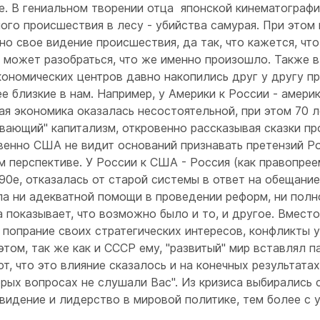
е. В гениальном творении отца японской кинематографи
ого происшествия в лесу - убийства самурая. При этом 
о свое видение происшествия, да так, что кажется, что
е может разобраться, что же именно произошло. Также в
кономических центров давно накопились друг у другу пр
е близкие в нам. Например, у Америки к России - амери
ая экономика оказалась несостоятельной, при этом 70 л
ивающий" капитализм, откровенно рассказывая сказки пр
венно США не видит оснований признавать претензий Р
 перспективе. У России к США - Россия (как правопрее
90е, отказалась от старой системы в ответ на обещание
ила ни адекватной помощи в проведении реформ, ни пол
а показывает, что возможно было и то, и другое. Вместо
попрание своих стратегических интересов, конфликты у
том, так же как и СССР ему, "развитый" мир вставлял п
, что это влияние сказалось и на конечных результатах
рых вопросах не слушали Вас". Из кризиса выбирались 
видение и лидерство в мировой политике, тем более с 