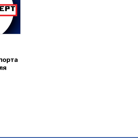
порта
ля