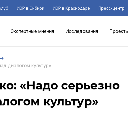
клуб
ИЭР в Сибири
ИЭР в Краснодаре
Пресс-центр
Экспертные мнения
Исследования
Проект
над диалогом культур»
ко: «Надо серьезно
алогом культур»