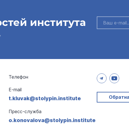
остей института
у
Телефон
E-mail
Обратна
t.kluvak@stolypin.institute
Пресс-служба
o.konovalova@stolypin.institute