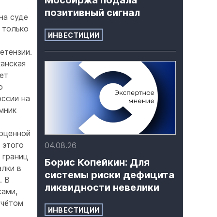
Мосбиржа подала
позитивный сигнал
на суде
 только
ИНВЕСТИЦИИ
етензии.
канская
ет
о
оссии на
мник
ноценной
 этого
04.08.26
 границ
Борис Копейкин: Для
алки в
системы риски дефицита
. В
ликвидности невелики
сами,
учётом
ИНВЕСТИЦИИ