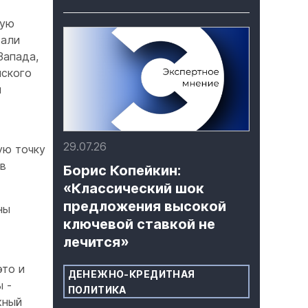
кую
тали
Запада,
йского
й
29.07.26
ую точку
 в
Борис Копейкин:
«Классический шок
предложения высокой
ны
ключевой ставкой не
лечится»
это и
ДЕНЕЖНО-КРЕДИТНАЯ
 -
ПОЛИТИКА
жный