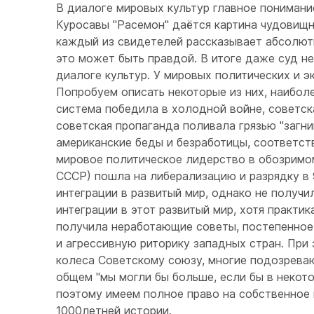
В диалоге мировых культур главное понимани
Куросавы "Расемон" даётся картина чудовищн
каждый из свидетелей рассказывает абсолютн
это может быть правдой. В итоге даже суд н
диалоге культур. У мировых политических и э
Попробуем описать некоторые из них, наиболе
система победила в холодной войне, советск
советская пропаганда поливала грязью "загн
американские беды и безработицы, соответст
мировое политическое лидерство в обозримом
СССР) пошла на либерализацию и разрядку в 
интеграции в развитый мир, однако не получ
интеграции в этот развитый мир, хотя практик
получила неработающие советы, постепенное 
и агрессивную риторику западных стран. При э
колеса Советскому союзу, многие подозревают
общем "мы могли бы больше, если бы в некото
поэтому имеем полное право на собственное 
1000летней истории.