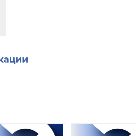
кации