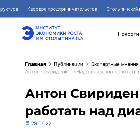
руктура
Кафедра предпринимательства
Столыпинский 
Новости
Главная
Публикации
Экспертные мнения
Антон Свириденко: «Надо серьезно работать 
Антон Свириден
работать над ди
29.06.22