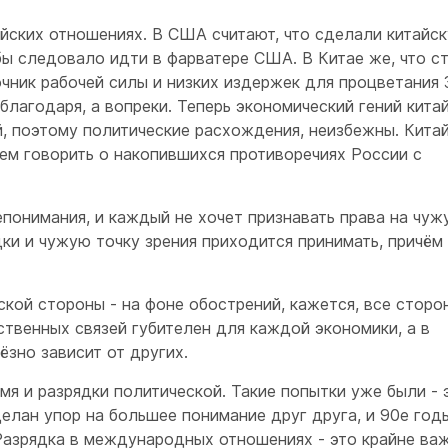
айских отношениях. В США считают, что сделали китайс
бы следовало идти в фарватере США. В Китае же, что с
чник рабочей силы и низких издержек для процветания 
лагодаря, а вопреки. Теперь экономический гений кита
, поэтому политические расхождения, неизбежны. Кита
ем говорить о накопившихся противоречиях России с
епонимания, и каждый не хочет признавать права на чуж
дки и чужую точку зрения приходится принимать, причём
ской стороны - на фоне обострений, кажется, все сторо
йственных связей губителен для каждой экономики, а в
зно зависит от других.
я и разрядки политической. Такие попытки уже были - 
елан упор на большее понимание друг друга, и 90е годы
Разрядка в международных отношениях - это крайне ва