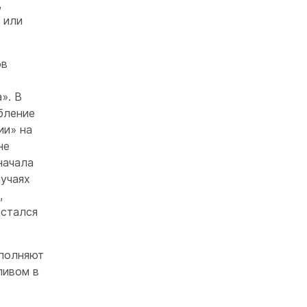
,
 или
ов
». В
бление
ии» на
не
начала
лучаях
,
остался
ыполняют
ливом в