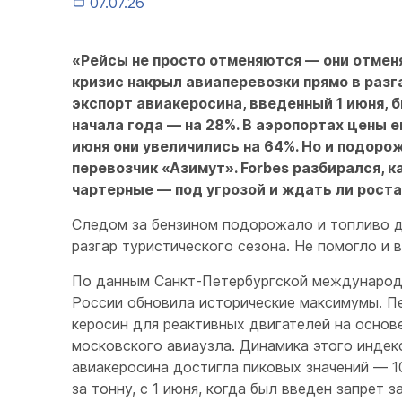
07.07.26
«Рейсы не просто отменяются — они отмен
кризис накрыл авиаперевозки прямо в разг
экспорт авиакеросина, введенный 1 июня, 
начала года — на 28%. В аэропортах цены 
июня они увеличились на 64%. Но и подоро
перевозчик «Азимут». Forbes разбирался, 
чартерные — под угрозой и ждать ли роста
Следом за бензином подорожало и топливо д
разгар туристического сезона. Не помогло и 
По данным Санкт-Петербургской международн
России обновила исторические максимумы. П
керосин для реактивных двигателей на основ
московского авиаузла. Динамика этого индек
авиакеросина достигла пиковых значений — 10
за тонну, с 1 июня, когда был введен запрет 