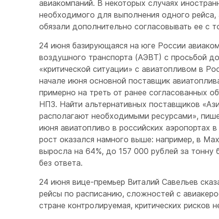
авиакомпаний. В некоторых случаях иностран
необходимого для выполнения одного рейса, 
обязали дополнительно согласовывать ее с 
24 июня базирующаяся на юге России авиако
воздушного транспорта (АЭВТ) с просьбой до
«критической ситуации» с авиатопливом в Ро
начале июня основной поставщик авиатоплив
примерно на треть от ранее согласованных о
НПЗ. Найти альтернативных поставщиков «Ази
располагают необходимыми ресурсами», пишет
июня авиатопливо в российских аэропортах в
рост оказался намного выше: например, в Мах
выросла на 64%, до 157 000 рублей за тонну
без ответа.
24 июня вице-премьер Виталий Савельев сказ
рейсы по расписанию, сложностей с авиакерос
стране контролируемая, критических рисков н