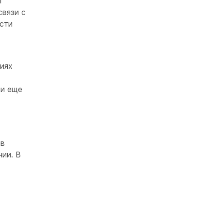
т
связи с
сти
иях
 и еще
ов
нии. В