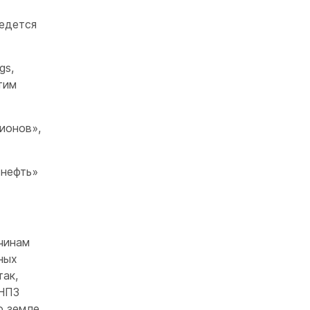
ведется
gs,
тим
ионов»,
 нефть»
чинам
ных
ак,
 НПЗ
о земле.