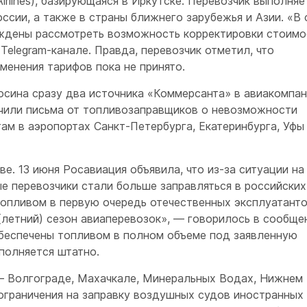
irlines), базирующаяся в Иркутске. Перевозчик выполняе
ссии, а также в страны ближнего зарубежья и Азии. «В 
ждены рассмотреть возможность корректировки стоимо
elegram-канале. Правда, перевозчик отметил, что
зменения тарифов пока не принято.
осина сразу два источника «Коммерсанта» в авиакомпан
учили письма от топливозаправщиков о невозможности
ам в аэропортах Санкт-Петербурга, Екатеринбурга, Уфы
е. 13 июня Росавиация объявила, что из-за ситуации на
 перевозчики стали больше заправляться в российских
топливом в первую очередь отечественных эксплуатант
(летний) сезон авиаперевозок», — говорилось в сообще
обеспечены топливом в полном объеме под заявленную
ыполняется штатно.
 — Волгограде, Махачкале, Минеральных Водах, Нижнем
ограничения на заправку воздушных судов иностранных