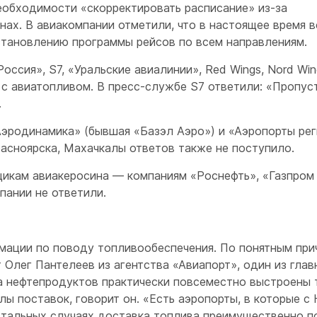
еобходимости «скорректировать расписание» из-за
нах. В авиакомпании отметили, что в настоящее время 
становлению программы рейсов по всем направлениям.
оссия», S7, «Уральские авиалинии», Red Wings, Nord Win
ы с авиатопливом. В пресс-службе S7 ответили: «Пропус
.
Аэродинамика» (бывшая «Базэл Аэро») и «Аэропорты рег
расноярска, Махачкалы ответов также не поступило.
щикам авиакеросина — компаниям «Роснефть», «Газпром
пании не ответили.
рмации по поводу топливообеспечения. По понятным при
 Олег Пантелеев из агентства «Авиапорт», один из глав
а нефтепродуктов практически повсеместно выстроены т
лы поставок, говорит он. «Есть аэропорты, в которые с
стальных случаях доставка топлива преимущественно п