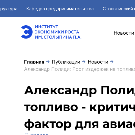
руктура
Кафедра предпринимательства
Столыпинский 
Новости
Главная
Публикации
Новости
Александр Полиди: Рост издержек на топливо
Александр Поли
топливо - крити
фактор для авиа