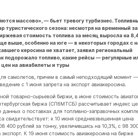
яются массово», — бьет тревогу турбизнес. Топливн
ар туристического сезона: несмотря на временный за
биржевая стоимость топлива за месяц выросла на 8,4
еще выше, особенно на юге — в некоторых городах с 
жавшего керосина не хватает, заявил региональный
как подорожало топливо, какие рейсы — регулярные и
 цен на авиабилеты и туры
ля самолетов, причем в самый неподходящий момент —
введение с 1 июня запрета на экспорт авиакеросина.
ой товарно-сырьевой биржи, в июне стоимость авиато
етербургская биржа (СПбМТСБ) рассчитывает индекс це
е данных о поставках для топливно-заправочных компл
са свидетельствует: к 10 июня средневзвешенная цена
8 400 рублей за тонну, увеличившись на 10,3%, с 98 30
за экспорт. К 19 июня стоимость авиакеросина на бирже