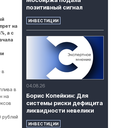
Мосбиржа подала
позитивный сигнал
ый
ИНВЕСТИЦИИ
прет на
%, а с
начала
ли
 в
04.08.26
плива в
Борис Копейкин: Для
н на
системы риски дефицита
ексов
ликвидности невелики
0 рублей
ИНВЕСТИЦИИ