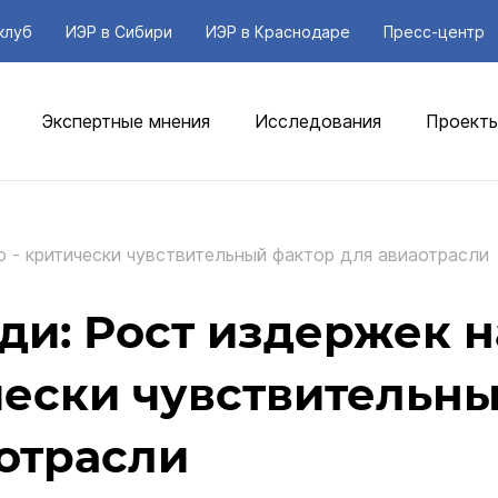
клуб
ИЭР в Сибири
ИЭР в Краснодаре
Пресс-центр
Экспертные мнения
Исследования
Проект
 - критически чувствительный фактор для авиаотрасли
ди: Рост издержек н
чески чувствительн
отрасли