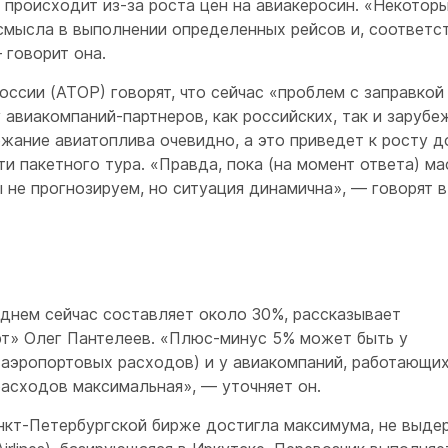
о происходит из-за роста цен на авиакеросин. «Некотор
смысла в выполнении определенных рейсов и, соответс
 говорит она.
ссии (АТОР) говорят, что сейчас «проблем с заправкой
 авиакомпаний-партнеров, как российских, так и зарубе
жание авиатоплива очевидно, а это приведет к росту д
 пакетного тура. «Правда, пока (на момент ответа) м
 не прогнозируем, но ситуация динамична», — говорят в
днем сейчас составляет около 30%, рассказывает
рт» Олег Пантелеев. «Плюс-минус 5% может быть у
 аэропортовых расходов) и у авиакомпаний, работающих
асходов максимальная», — уточняет он.
анкт-Петербургской бирже достигла максимума, не выд