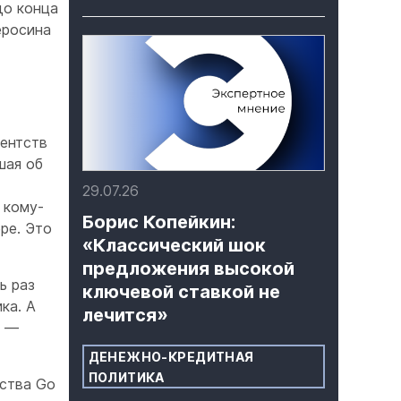
до конца
еросина
гентств
шая об
29.07.26
 кому-
Борис Копейкин:
ре. Это
«Классический шок
предложения высокой
ь раз
ключевой ставкой не
ка. А
лечится»
, —
ДЕНЕЖНО-КРЕДИТНАЯ
ПОЛИТИКА
тства Go