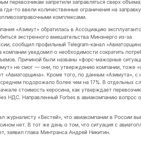
ным перевозчикам запретили заправляться сверх объема
а где-то ввели количественные ограничения на заправку
топливозаправочными комплексами.
мпания «Азимут» обратилась в Ассоциацию эксплуатант
биться экстренного вмешательства Минэнерго из-за
ссии, сообщил профильный Telegram-канал «Авиаторщина
а компании уведомил о необходимости сократить потре
бъемов. Причиной были названы «форс-мажорные ситуац
мут» не смог — они, по утверждению компании, тоже «
 «Авиаторщина». Кроме того, по данным «Азимута», с 
 среднем подорожало более чем на 17%. В отдельных с
ачкале стоимость керосина, как утверждает перевозчик
 без НДС. Направленный Forbes в авиакомпанию вопрос 
ал журналисту «Вестей», что авиакомпании в России в
ином нет. В тот же день о том, что ситуация с авиатоп
ет, заявил глава Минтранса Андрей Никитин.