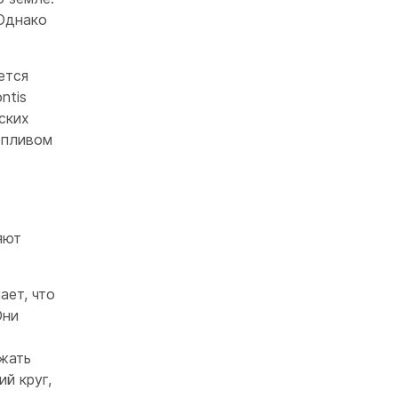
 Однако
ется
ntis
ских
опливом
яют
ает, что
Они
ижать
й круг,