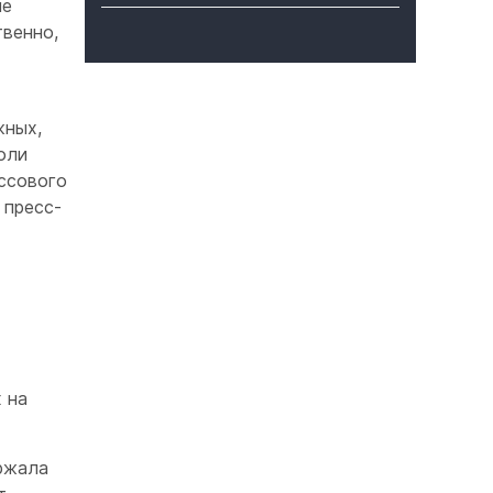
ые
твенно,
жных,
оли
ассового
 пресс-
 на
ержала