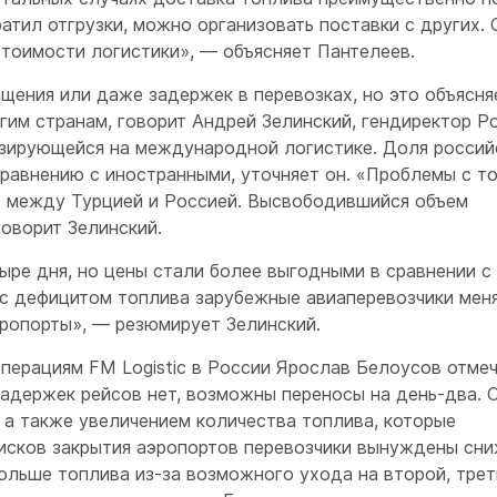
атил отгрузки, можно организовать поставки с других.
 стоимости логистики», — объясняет Пантелеев.
ащения или даже задержек в перевозках, но это объясня
им странам, говорит Андрей Зелинский, гендиректор Po
лизирующейся на международной логистике. Доля россий
сравнению с иностранными, уточняет он. «Проблемы с т
в между Турцией и Россией. Высвободившийся объем
говорит Зелинский.
ыре дня, но цены стали более выгодными в сравнении с
и с дефицитом топлива зарубежные авиаперевозчики мен
ропорты», — резюмирует Зелинский.
ерациям FM Logistic в России Ярослав Белоусов отмеч
задержек рейсов нет, возможны переносы на день-два. 
 а также увеличением количества топлива, которые
 рисков закрытия аэропортов перевозчики вынуждены сн
больше топлива из-за возможного ухода на второй, трети