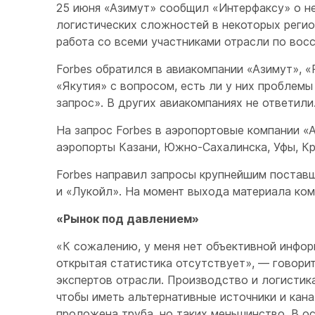
25 июня «Азимут» сообщил «Интерфаксу» о н
логистических сложностей в некоторых регио
работа со всеми участниками отрасли по вос
Forbes обратился в авиакомпании «Азимут», «Р
«Якутия» с вопросом, есть ли у них проблем
запрос». В других авиакомпаниях не ответили
На запрос Forbes в аэропортовые компании «
аэропорты Казани, Южно-Сахалинска, Уфы, К
Forbes направил запросы крупнейшим постав
и «Лукойл». На момент выхода материала ком
«Рынок под давлением»
«К сожалению, у меня нет объективной инфо
открытая статистика отсутствует», — говорит
экспертов отрасли. Производство и логистик
чтобы иметь альтернативные источники и кана
проложена труба, но таких меньшинство. В о