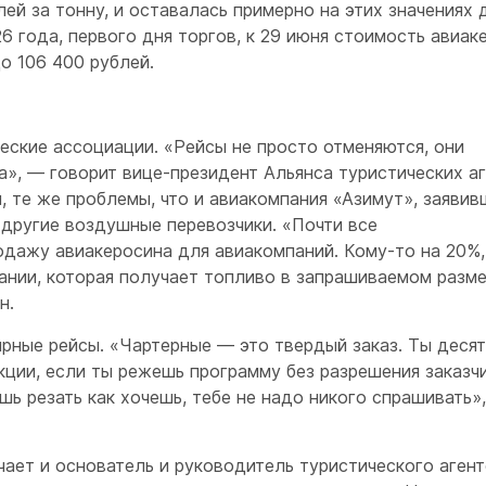
лей за тонну, и оставалась примерно на этих значениях 
026 года, первого дня торгов, к 29 июня стоимость авиак
до 106 400 рублей.
ские ассоциации. «Рейсы не просто отменяются, они
а», — говорит вице-президент Альянса туристических а
, те же проблемы, что и авиакомпания «Азимут», заявив
 другие воздушные перевозчики. «Почти все
дажу авиакеросина для авиакомпаний. Кому-то на 20%,
пании, которая получает топливо в запрашиваемом разме
он.
рные рейсы. «Чартерные — это твердый заказ. Ты десят
кции, если ты режешь программу без разрешения заказчи
ь резать как хочешь, тебе не надо никого спрашивать»
чает и основатель и руководитель туристического аген