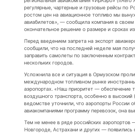
региональная авиакомпания «ИрАэро» (IrAero A
регулярные, чартерные и грузовые рейсы по Ро
ростом цен на авиационное топливо мы выну
авиабилетов», — сообщила компания в своем T
окончательное решение о размере и сроках и
Перед введением запрета на экспорт авиакер
сообщили, что на последней неделе мая пол
заправить самолеты по заключенным контракт
нескольких городов.
Усложнила все и ситуация в Ормузском пролив
международном топливном рынке иностранные
аэропортах. «Наш приоритет — обеспечение 
воздушного транспорта, особенно в высокий 
ведомстве уточнили, что аэропорты России 
авиакомпаниями программу перевозок, она в
Тем не менее в ряде российских аэропортов
Новгороде, Астрахани и других — появились 